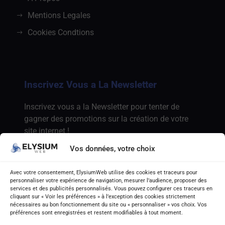
Mentions Legales
Cookies Condtions
Inscrivez Vous a La Newsletter
Inscrivez vous a la Newsletter pour tenter de
gagner des promotions sur la création de votre
site internet !
Vos données, votre choix
Avec votre consentement, ElysiumWeb utilise des cookies et traceurs pour
personnaliser votre expérience de navigation, mesurer l’audience, proposer des
services et des publicités personnalisés. Vous pouvez configurer ces traceurs en
cliquant sur « Voir les préférences » à l’exception des cookies strictement
nécessaires au bon fonctionnement du site ou « personnaliser » vos choix. Vos
préférences sont enregistrées et restent modifiables à tout moment.
M'inscrire